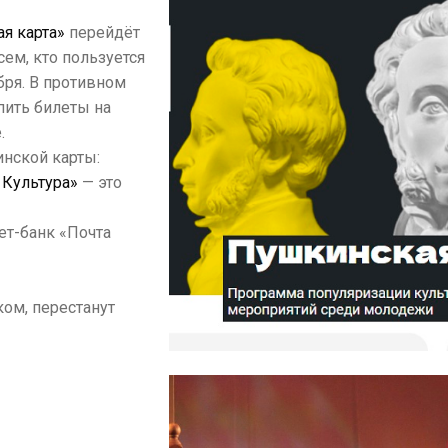
я карта»
перейдёт
сем, кто пользуется
бря. В противном
пить билеты на
.
нской карты:
 Культура»
— это
ет-банк «Почта
ом, перестанут