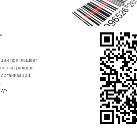
Г
ации приглашает
нности граждан
 организаций
.
U7/?