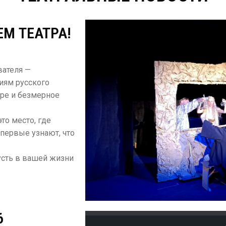
М ТЕАТРА!
вателя —
иям русского
уре и безмерное
это место, где
впервые узнают, что
усть в вашей жизни
6