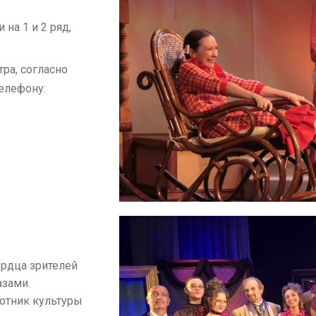
на 1 и 2 ряд,
ра, согласно
елефону:
рдца зрителей
зами.
отник культуры