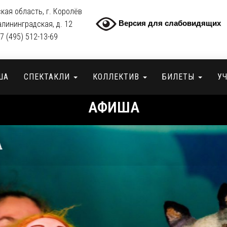
кая область, г. Королёв
Версия для слабовидящих
алининградская, д. 12
7 (495) 512-13-69
ША
СПЕКТАКЛИ
КОЛЛЕКТИВ
БИЛЕТЫ
У
АФИША
А