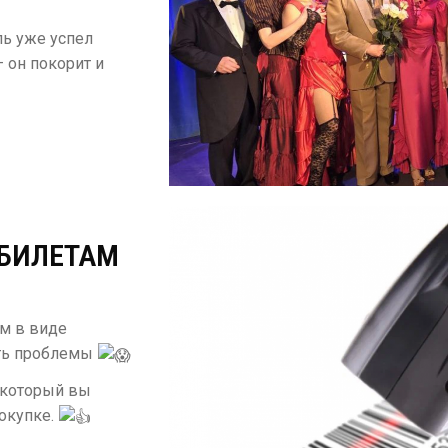
ль уже успел
 он покорит и
 БИЛЕТАМ
ам в виде
уть проблемы
, который вы
покупке.